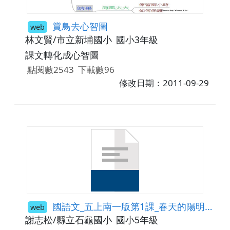
賞鳥去心智圖
web
林文賢/市立新埔國小
國小3年級
課文轉化成心智圖
點閱數2543
下載數96
修改日期：2011-09-29
國語文_五上南一版第1課_春天的陽明山學習單
web
謝志松/縣立石龜國小
國小5年級