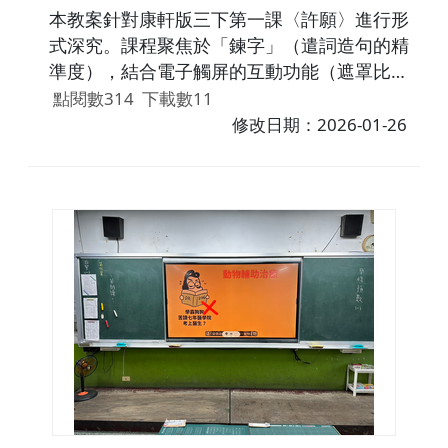
本教案針對康軒版三下第一課〈許願〉進行形
式深究。課程聚焦於「鍊字」（遣詞造句的精
準度），結合電子觸屏的互動功能（遮罩比
較、拖曳分類），引導學生細讀文本。透過
點閱數314
下載數11
「平鋪直敘」與「擬人描寫」的對比，讓學生
修改日期：2026-01-26
辨析動詞（如：長出 vs. 伸出）在情感表達上
的差異，並進行精準的語用練習。。