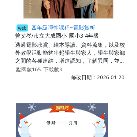
四年級彈性課程~電影賞析
web
曾艾岑/市立大成國小
國小3-4年級
透過電影欣賞、繪本導讀、資料蒐集，以及校
外教學活動能夠串起學生與家人，學生與家鄉
之間的各種連結，增進認知，了解異同，並進
而懂得體諒和欣賞。
點閱數165
下載數3
修改日期：2026-01-20