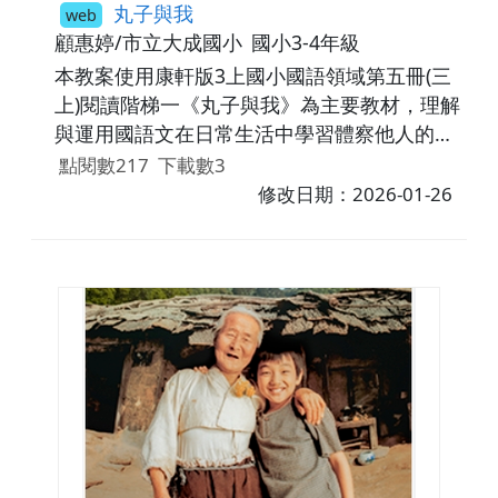
丸子與我
web
顧惠婷/市立大成國小
國小3-4年級
本教案使用康軒版3上國小國語領域第五冊(三
上)閱讀階梯一《丸子與我》為主要教材，理解
與運用國語文在日常生活中學習體察他人的感
受，並給予適當的回應，以達成溝通及互動的
點閱數217
下載數3
目標。
修改日期：2026-01-26