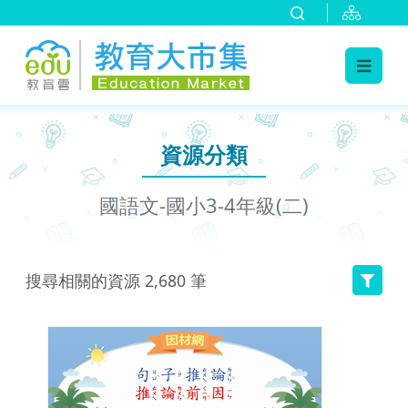
:::
跳到主要內容
:::
資源分類
國語文-國小3-4年級(二)
搜尋相關的資源
2,680
筆