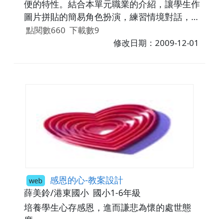
便的特性。結合本單元職業的介紹，讓學生作
圖片拼貼的簡易角色扮演，練習情境對話，增
進學習的興趣。
點閱數660
下載數9
修改日期：2009-12-01
感恩的心-教案設計
web
薛美鈴/港東國小
國小1-6年級
培養學生心存感恩，進而謙悲為懷的處世態