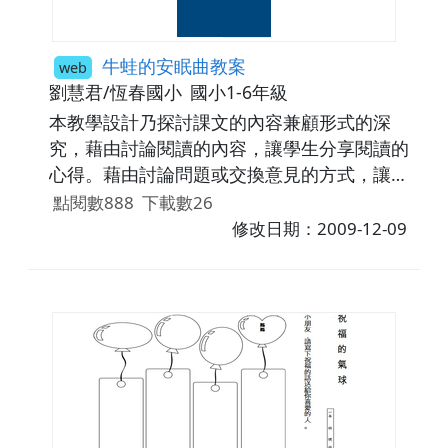
牛蛙的安眠曲教案
web
劉慧君/恆春國小
國小1-6年級
本教學設計乃探討課文的內容兼顧形式的深
究，藉由討論閱讀的內容，讓學生分享閱讀的
心得。藉由討論問題或交換意見的方式，讓學
生清楚說出自己的意思，並增進其溝 通思考能
點閱數888
下載數26
力。
修改日期：2009-12-09