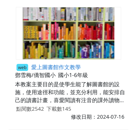
愛上圖書館作文教學
web
鄧雪梅/僑智國小
國小1-6年級
本教案主要目的是使學生能了解圖書館的設
施，使用途徑和功能，並充分利用，能安排自
己的讀書計畫，喜愛閱讀有注音的課外讀物。
培養閱讀的興趣及良好的習慣，進而主動擴展
點閱數2542
下載數145
閱讀視野。
修改日期：2024-07-16