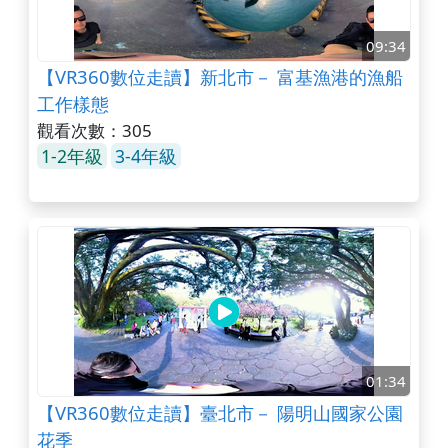
09:34
【VR360數位走讀】新北市－ 富基漁港的漁船
工作樣態
觀看次數：305
1-2年級
3-4年級
01:34
【VR360數位走讀】臺北市－ 陽明山國家公園
花季