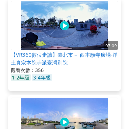
07:09
【VR360數位走讀】臺北市－ 西本願寺廣場-淨
土真宗本院寺派臺灣別院
觀看次數：356
1-2年級
3-4年級