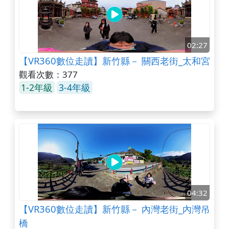
02:27
【VR360數位走讀】新竹縣－ 關西老街_太和宮
觀看次數：377
1-2年級
3-4年級
04:32
【VR360數位走讀】新竹縣－ 內灣老街_內灣吊
橋