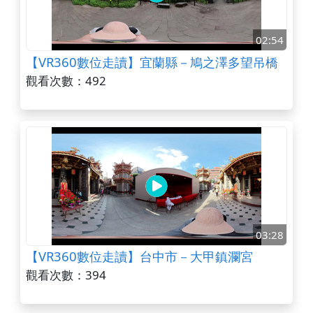
02:54
【VR360數位走讀】宜蘭縣－鳩之澤多望吊橋
觀看次數：492
03:28
【VR360數位走讀】台中市－大甲鎮瀾宮
觀看次數：394