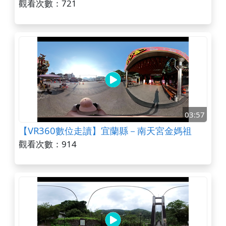
觀看次數：721
03:57
【VR360數位走讀】宜蘭縣－南天宮金媽祖
觀看次數：914