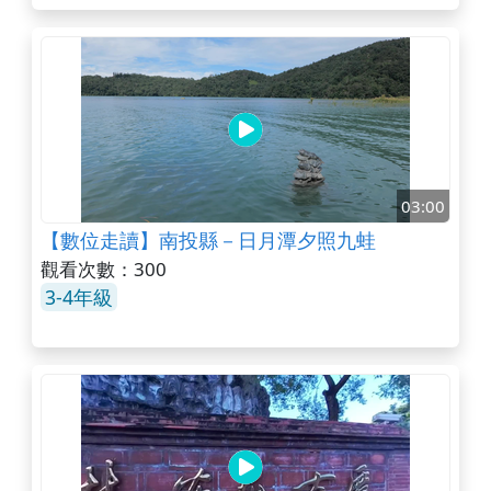
03:00
【數位走讀】南投縣－日月潭夕照九蛙
觀看次數：300
3-4年級