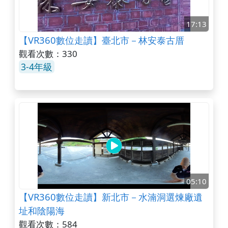
17:13
【VR360數位走讀】臺北市－林安泰古厝
觀看次數：330
3-4年級
05:10
【VR360數位走讀】新北市－水湳洞選煉廠遺
址和陰陽海
觀看次數：584