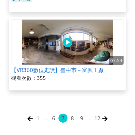
07:54
【VR360數位走讀】臺中市－富興工廠
觀看次數：355
1
...
6
7
8
9
...
12