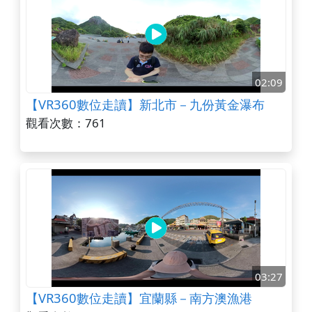
02:09
【VR360數位走讀】新北市－九份黃金瀑布
觀看次數：761
03:27
【VR360數位走讀】宜蘭縣－南方澳漁港