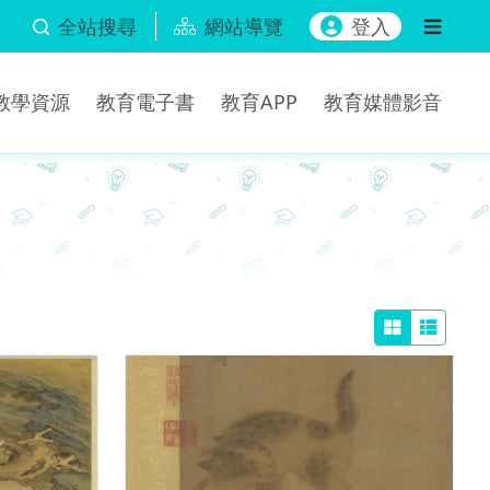
全站搜尋
網站導覽
登入
b教學資源
教育電子書
教育APP
教育媒體影音