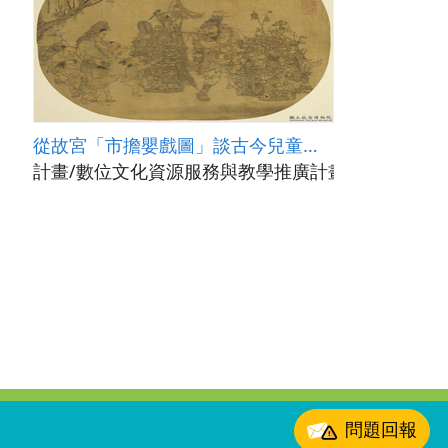
從故宮「市擔嬰戲圖」談古今兒童角色
計畫/數位文化資源服務與教學推廣計畫(國立政治大學
:::
問題回報