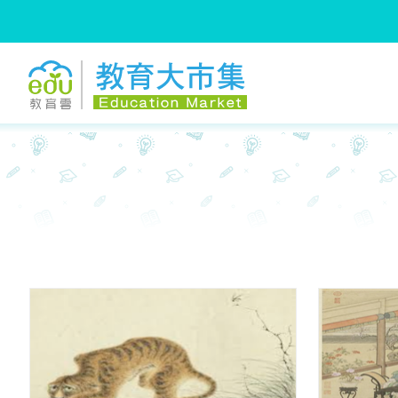
:::
跳到主要內容
:::