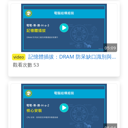
05:09
記憶體插拔：DRAM 防呆缺口識別與雙通道安裝實作。
video
觀看次數 53
05:04