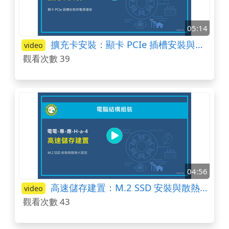
05:14
擴充卡安裝：顯卡 PCIe 插槽安裝與電源連接。
video
觀看次數 39
04:56
高速儲存建置：M.2 SSD 安裝與散熱片固定。
video
觀看次數 43