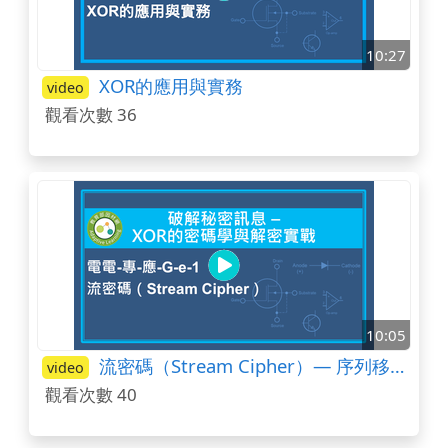
10:27
XOR的應用與實務
video
觀看次數 36
10:05
流密碼（Stream Cipher）— 序列移位產生器
video
觀看次數 40