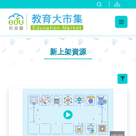
:::
跳到主要內容
:::
新上架資源
09:00