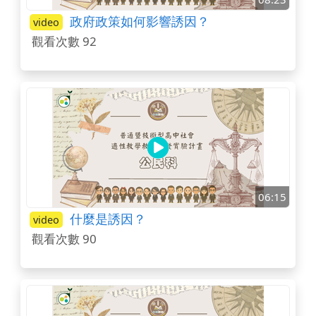
政府政策如何影響誘因？
video
觀看次數 92
06:15
什麼是誘因？
video
觀看次數 90