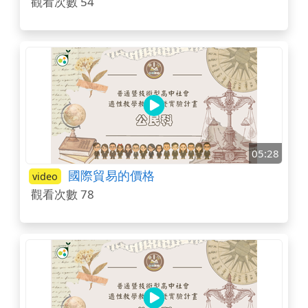
觀看次數 54
05:28
國際貿易的價格
video
觀看次數 78