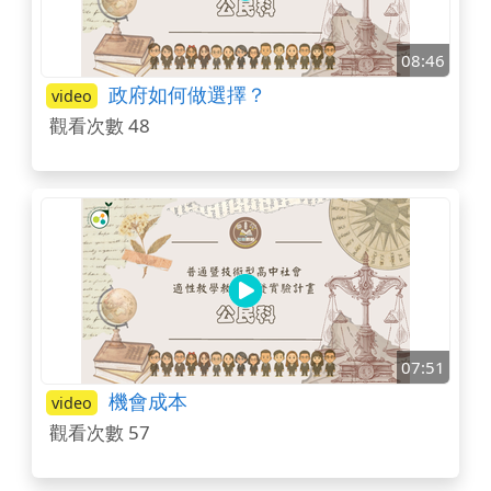
08:46
政府如何做選擇？
video
觀看次數 48
07:51
機會成本
video
觀看次數 57