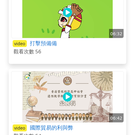
06:32
打擊預備備
video
觀看次數 56
06:42
國際貿易的利與弊
video