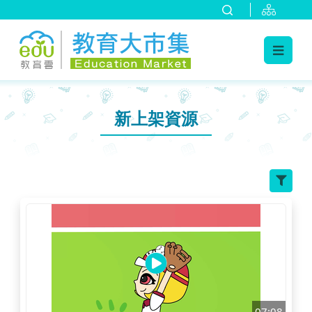
:::
跳到主要內容
:::
新上架資源
07:08