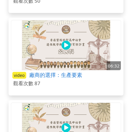
觀看次數 50
06:32
廠商的選擇：生產要素
video
觀看次數 87