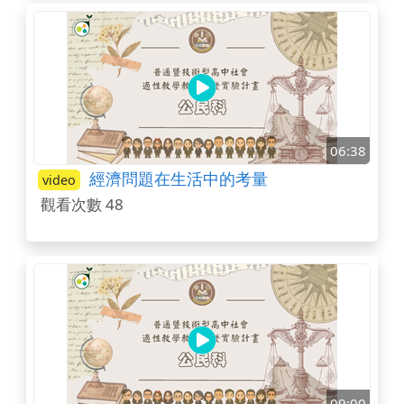
06:38
經濟問題在生活中的考量
video
觀看次數 48
09:00