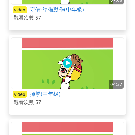
守備-準備動作(中年級)
video
觀看次數 57
04:32
揮擊(中年級)
video
觀看次數 57