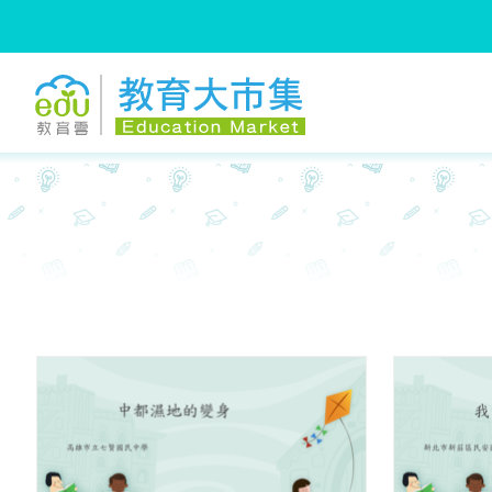
:::
跳到主要內容
:::