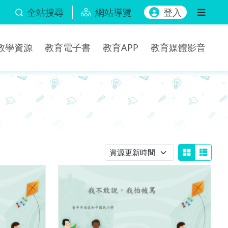
全站搜尋
網站導覽
登入
b教學資源
教育電子書
教育APP
教育媒體影音