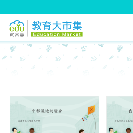
:::
跳到主要內容
:::