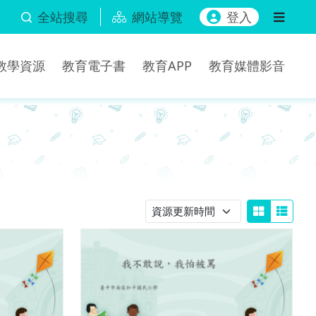
全站搜尋
網站導覽
登入
b教學資源
教育電子書
教育APP
教育媒體影音