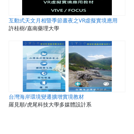
互動式天文月相暨季節晝夜之VR虛擬實境應用
許桂樹/嘉南藥理大學
台灣海岸環境變遷擴增實境教材
羅見順/虎尾科技大學多媒體設計系