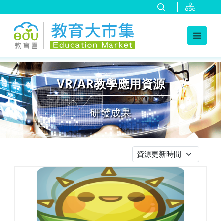
:::
跳到主要內容
:::
VR/AR教學應用資源
研發成果