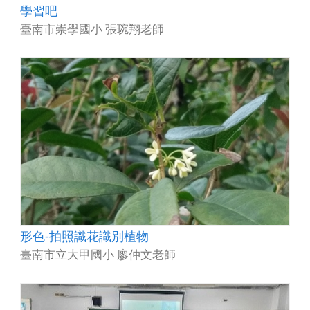
學習吧
臺南市崇學國小 張琬翔老師
形色-拍照識花識別植物
臺南市立大甲國小 廖仲文老師