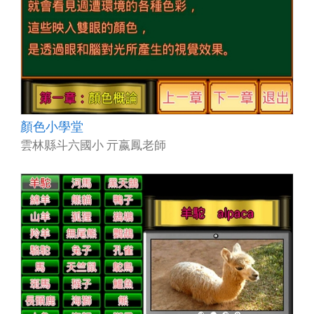
顏色小學堂
雲林縣斗六國小 亓嬴鳳老師