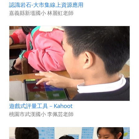
認識岩石-大市集線上資源應用
嘉義縣新塭國小 林麗虹老師
遊戲式評量工具－Kahoot
桃園市武漢國小 李佩芸老師