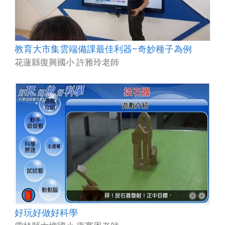
教育大市集雲端備課最佳利器~奇妙種子為例
花蓮縣復興國小 許雅玲老師
好玩好做好科學