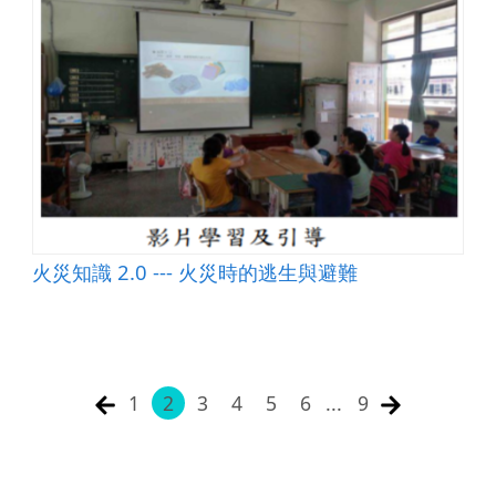
火災知識 2.0 --- 火災時的逃生與避難
1
2
3
4
5
6
...
9