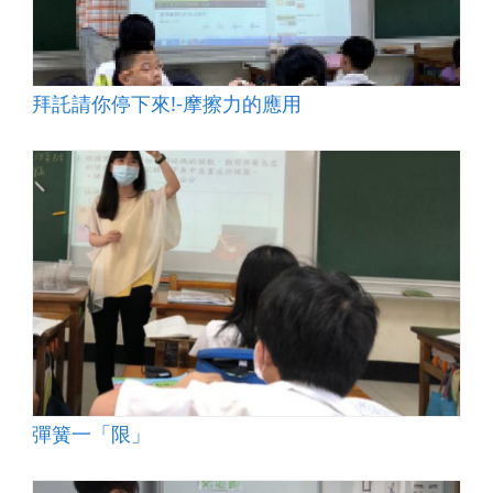
拜託請你停下來!-摩擦力的應用
彈簧一「限」