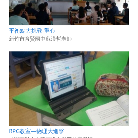
平衡點大挑戰-重心
新竹市育賢國中蘇漢哲老師
RPG教室—物理大進擊