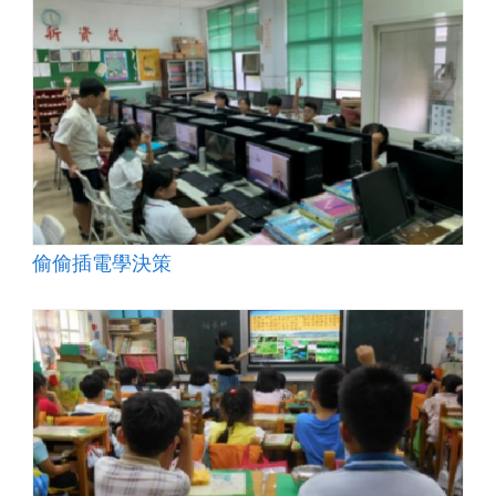
偷偷插電學決策