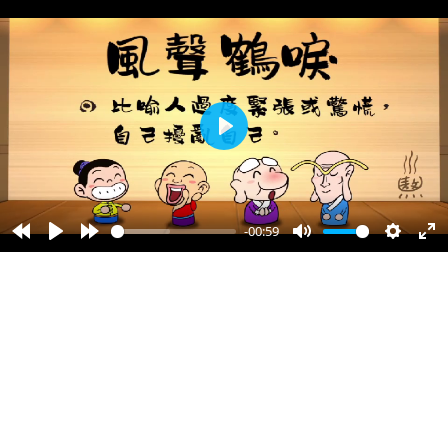
播
放
-00:59