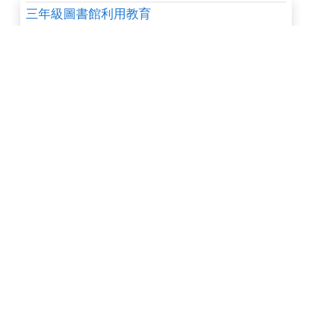
三年級圖書館利用教育
點閱數 1,228
下載數 44
賽車—11全自動化收集1
點閱數 1,227
下載數 1
The Earth Grandpa
點閱數 1,224
下載數 8
My Dream
點閱數 1,224
下載數 6