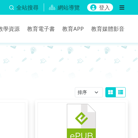
全站搜尋
網站導覽
登入
b教學資源
教育電子書
教育APP
教育媒體影音