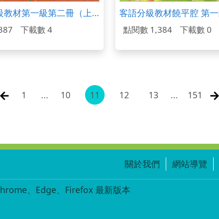
閩東語分級教材第一級第二冊（上冊）
387
下載數 4
點閱數 1,384
下載數 0
1
...
10
11
12
13
...
151
關於我們
網站導覽
ome、Edge、Firefox 最新版本
-002