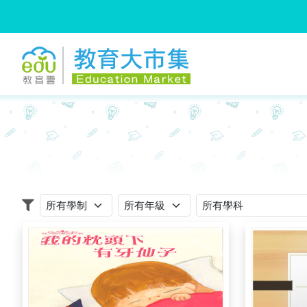
:::
跳到主要內容
:::
適用學制
適用年級
適用學科