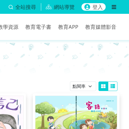
全站搜尋
網站導覽
登入
b教學資源
教育電子書
教育APP
教育媒體影音