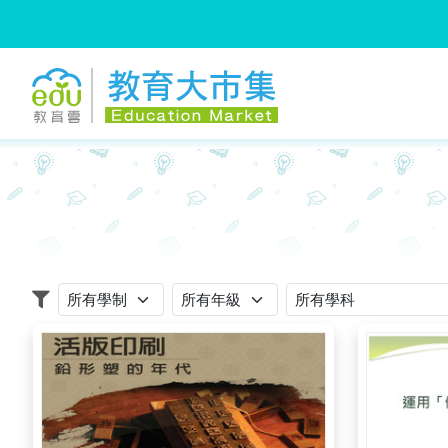
:::
跳到主要內容
:::
適用學制
適用年級
適用學科