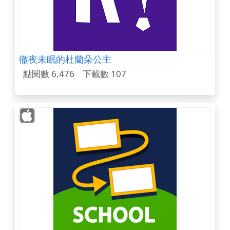
徹夜未眠的杜蘭朵公主
點閱數 6,476
下載數 107