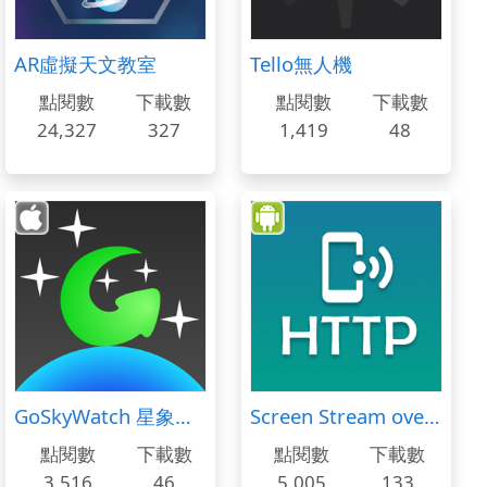
AR虛擬天文教室
Tello無人機
點閱數
下載數
點閱數
下載數
24,327
327
1,419
48
GoSkyWatch 星象儀 iPad 版 - 天文星象指南
Screen Stream over HTTP
點閱數
下載數
點閱數
下載數
3,516
46
5,005
133