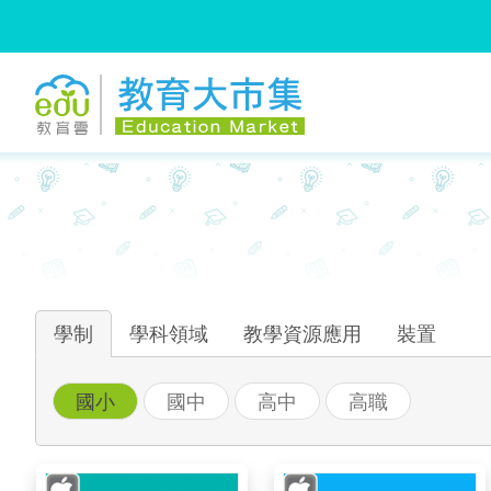
:::
跳到主要內容
:::
學制
學科領域
教學資源應用
裝置
國小
國中
高中
高職