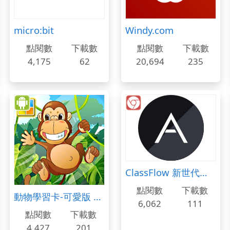
micro:bit
Windy.com
點閱數
下載數
點閱數
下載數
4,175
62
20,694
235
ClassFlow 新世代的課程管理教學軟體
點閱數
下載數
動物學習卡-可愛版 V2 （動物聲音／兒童拼圖遊戲）
6,062
111
點閱數
下載數
4,427
201