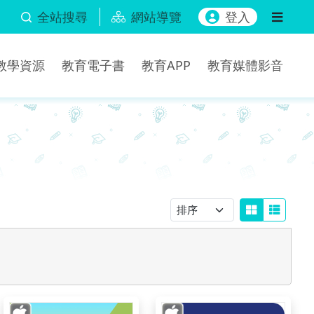
全站搜尋
網站導覽
登入
b教學資源
教育電子書
教育APP
教育媒體影音